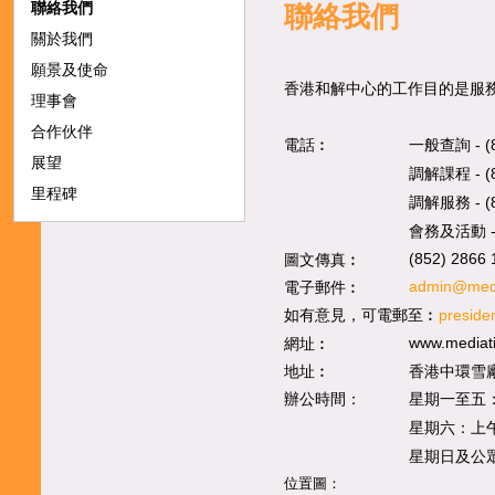
聯絡我們
聯絡我們
關於我們
願景及使命
香港和解中心的工作目的是服
理事會
合作伙伴
電話︰
一般查詢
- 
展望
調解
課程
- 
里程碑
調解服務
- 
會務及活動
圖文傳真︰
(852) 2866 
電子郵件︰
admin@medi
如有意見，可電郵至︰
preside
網址︰
www.mediati
地址︰
香港中環雪廠
辦公時間：
星期一至五
星期六：上
星期日及公
位置圖：